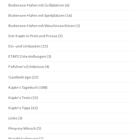
Bodensee-Häfen mit Grillplätzen (6)
Bodensee-Häfen mit Spielplätzen (16)
Bodensee-Häfen mit Waschmaschinen (1)
Der Käptn in Print und Presse (5)
Ein- und Umbauten (15)
ETAP23 Vorstellungen (3)
Fellchen's Erlebnisse (4)
Gastbeiträge (22)
Käptn's Tagebuch (188)
Käptn's Tests (15)
Käptn's Tipps (61)
Links (3)
Pimp my Winsch (5)
Projekt Isolierung (1)