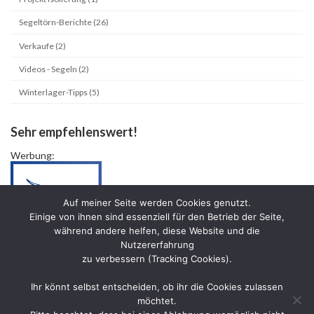
Segeltörn-Berichte (26)
Verkaufe (2)
Videos - Segeln (2)
Winterlager-Tipps (5)
Sehr empfehlenswert!
Werbung:
Auf meiner Seite werden Cookies genutzt.
Einige von ihnen sind essenziell für den Betrieb der Seite,
während andere helfen, diese Website und die
Nutzererfahrung
zu verbessern (Tracking Cookies).
Haftungsausschluss / Disclaimer
Ihr könnt selbst entscheiden, ob ihr die Cookies zulassen
Datenschutzerklärung
möchtet.