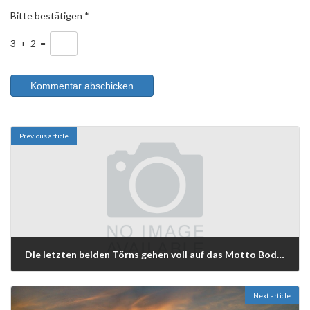
Bitte bestätigen
*
3
+
2
=
Previous article
Die letzten beiden Törns gehen voll auf das Motto Bodensee-kreuz-und-quer-auf-und-ab
15/08/2013
Next article