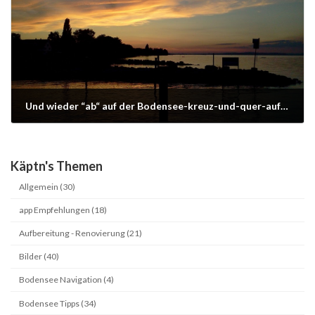
Und wieder “ab“ auf der Bodensee-kreuz-und-quer-auf-und-ab 2013
17/08/2013
Käptn's Themen
Allgemein (30)
app Empfehlungen (18)
Aufbereitung - Renovierung (21)
Bilder (40)
Bodensee Navigation (4)
Bodensee Tipps (34)