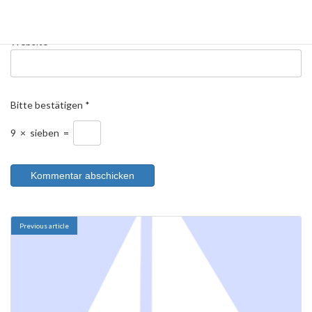
Website
Bitte bestätigen
*
9
×
sieben
=
Previous article